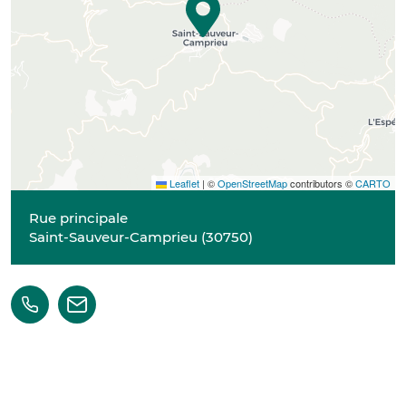
Leaflet
|
©
OpenStreetMap
contributors ©
CARTO
Rue principale
Saint-Sauveur-Camprieu
(
30750
)