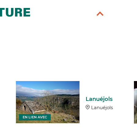
RTURE
Lanuéjols
Lanuéjols
EN LIEN AVEC