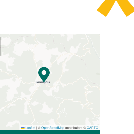
Leaflet
|
©
OpenStreetMap
contributors ©
CARTO