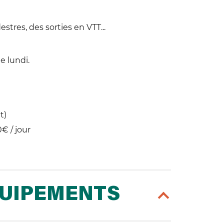
tres, des sorties en VTT...
e lundi.
t)
0€ / jour
QUIPEMENTS