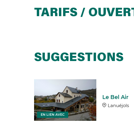
TARIFS / OUVE
SUGGESTIONS
ours de
nque +
 à la
Le Bel Air
ne
Lanuéjols
sse
EN LIEN AVEC
uéjols