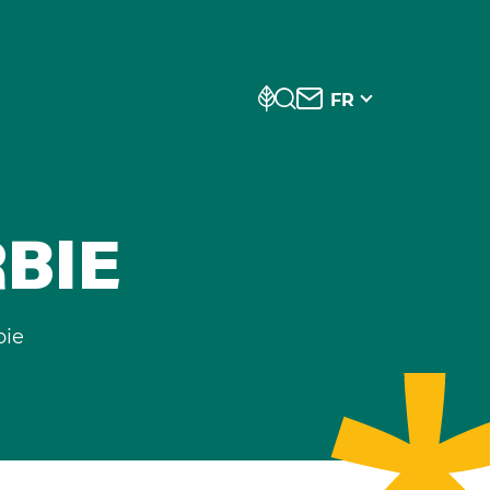
FR
BIE
ie