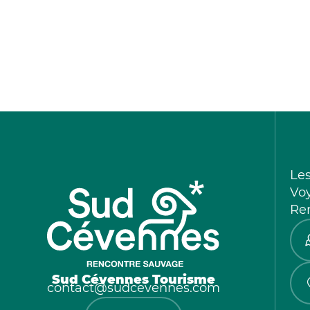
Le
Vo
Re
Sud Cévennes Tourisme
contact@sudcevennes.com