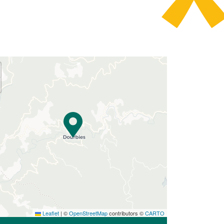
Leaflet
|
©
OpenStreetMap
contributors ©
CARTO