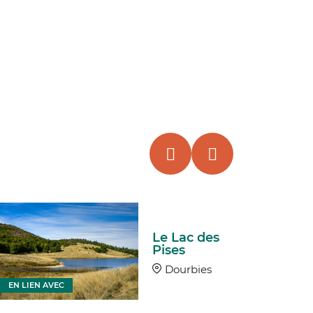
Le Lac des
Pises
Dourbies
EN LIEN AVEC
EN LIEN