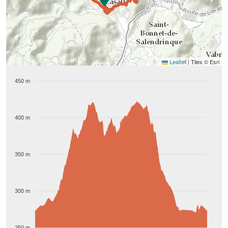
Leaflet
|
Tiles © Esri
450 m
400 m
350 m
300 m
250 m