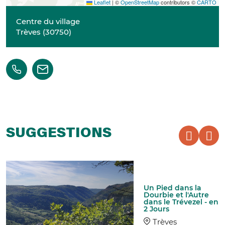
Leaflet
|
©
OpenStreetMap
contributors ©
CARTO
Centre du village
Trèves
(
30750
)
SUGGESTIONS
Un Pied dans la
Dourbie et l'Autre
dans le Trévezel - en
2 Jours
Trèves