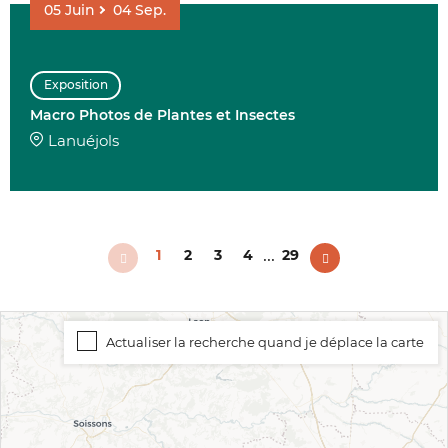
05
Juin
04
Sep.
Exposition
Macro Photos de Plantes et Insectes
Lanuéjols
...
1
2
3
4
29
Actualiser la recherche quand je déplace la carte