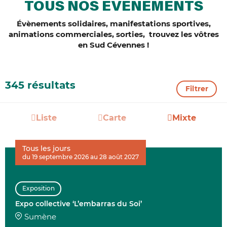
TOUS NOS ÉVÈNEMENTS
Évènements solidaires, manifestations sportives,
animations commerciales, sorties, trouvez les vôtres
en Sud Cévennes !
345 résultats
Filtrer
Liste
Carte
Mixte
Tous les jours
du 19 septembre 2026 au 28 août 2027
Exposition
Expo collective ‘L’embarras du Soi’
Sumène