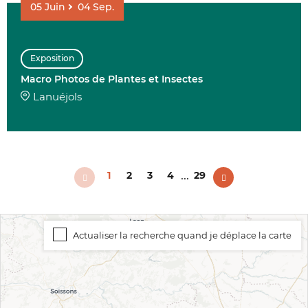
05
Juin
04
Sep.
Exposition
Macro Photos de Plantes et Insectes
Lanuéjols
...
1
2
3
4
29
Actualiser la recherche quand je déplace la carte