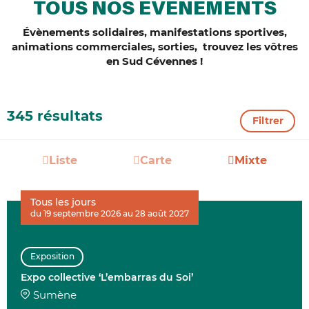
TOUS NOS ÉVÈNEMENTS
Évènements solidaires, manifestations sportives,
animations commerciales, sorties, trouvez les vôtres
en Sud Cévennes !
345 résultats
Filtrer
Liste
Carte
Mixte
Tous les jours
du 19 septembre 2026 au 28 août 2027
Exposition
Expo collective ‘L’embarras du Soi’
Sumène