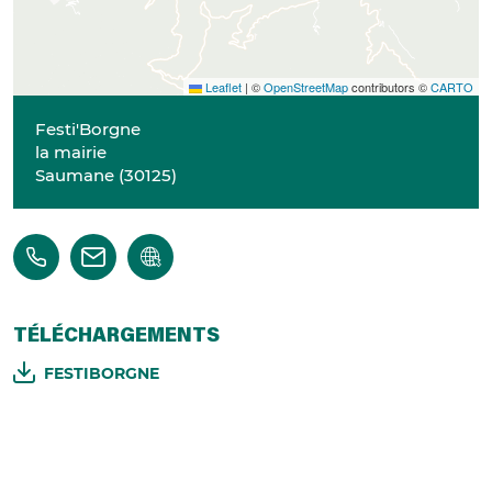
Leaflet
|
©
OpenStreetMap
contributors ©
CARTO
Festi'Borgne
la mairie
Saumane
(
30125
)
TÉLÉCHARGEMENTS
FESTIBORGNE