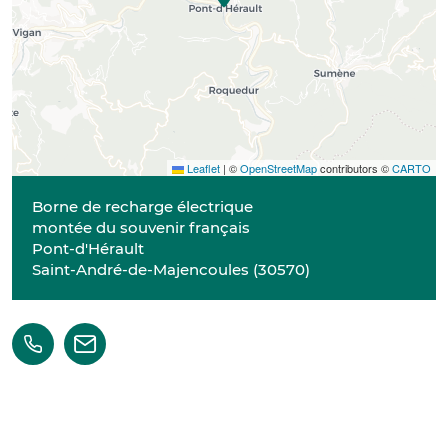
Leaflet
|
©
OpenStreetMap
contributors ©
CARTO
Borne de recharge électrique
montée du souvenir français
Pont-d'Hérault
Saint-André-de-Majencoules
(
30570
)