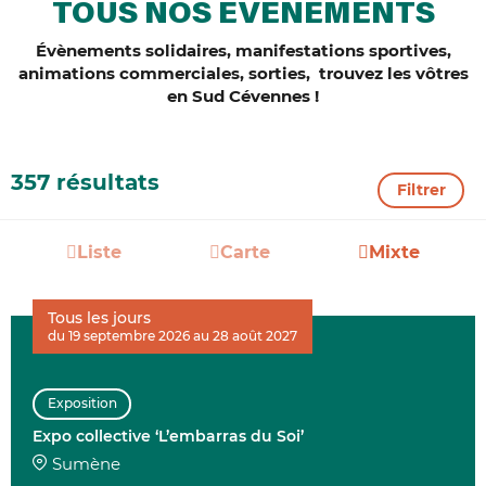
TOUS NOS ÉVÈNEMENTS
Évènements solidaires, manifestations sportives,
animations commerciales, sorties, trouvez les vôtres
en Sud Cévennes !
357 résultats
Filtrer
Liste
Carte
Mixte
Tous les jours
du 19 septembre 2026 au 28 août 2027
Exposition
Expo collective ‘L’embarras du Soi’
Sumène