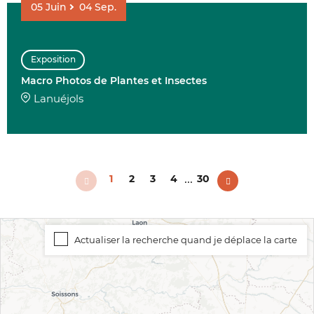
05
Juin
04
Sep.
Exposition
Macro Photos de Plantes et Insectes
Lanuéjols
...
1
2
3
4
30
Actualiser la recherche quand je déplace la carte