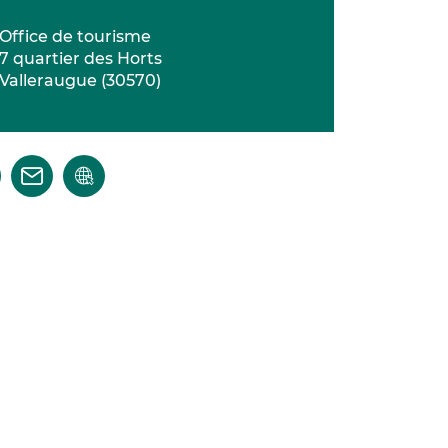
Office de tourisme
7 quartier des Horts
Valleraugue
(
30570
)