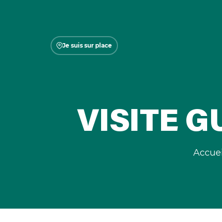
Je suis sur place
VISITE 
Accuei