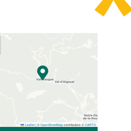
Leaflet
|
©
OpenStreetMap
contributors ©
CARTO