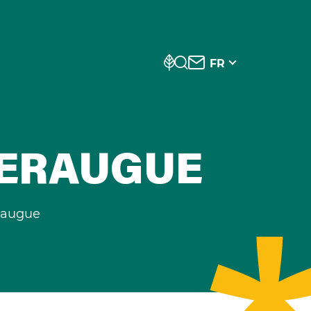
FR
LERAUGUE
eraugue