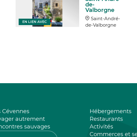
de-
Valborgne
Saint-André-
EN LIEN AVEC
de-Valborgne
s Cévennes
Hébergements
yager autrement
Restaurants
ncontres sauvages
Activités
Commerces et se