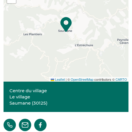
Leaflet
|
©
OpenStreetMap
contributors ©
CARTO
Centre du village
Le village
Saumane
(
30125
)