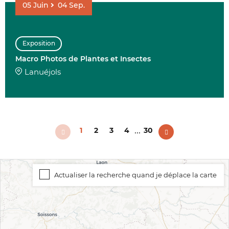
05
Juin
04
Sep.
Exposition
Macro Photos de Plantes et Insectes
Lanuéjols
...
1
2
3
4
30
Actualiser la recherche quand je déplace la carte