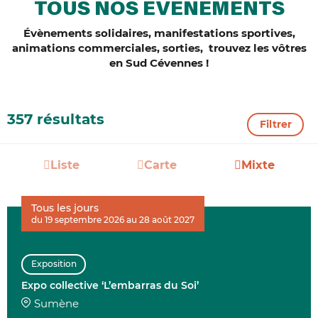
TOUS NOS ÉVÈNEMENTS
Évènements solidaires, manifestations sportives,
animations commerciales, sorties, trouvez les vôtres
en Sud Cévennes !
357 résultats
Filtrer
Liste
Carte
Mixte
Tous les jours
du 19 septembre 2026 au 28 août 2027
Exposition
Expo collective ‘L’embarras du Soi’
Sumène