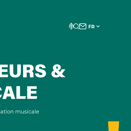
FR
EURS &
CALE
ation musicale