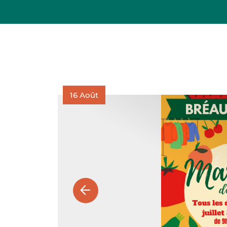
16
Août