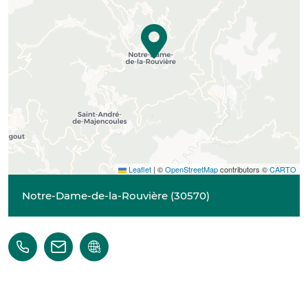
Leaflet
|
©
OpenStreetMap
contributors ©
CARTO
Notre-Dame-de-la-Rouvière
(
30570
)