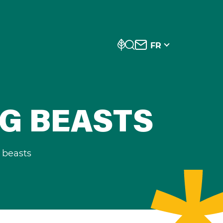
FR
NG BEASTS
 beasts