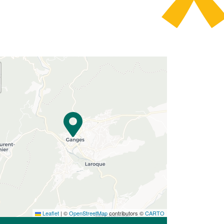
Leaflet
|
©
OpenStreetMap
contributors ©
CARTO