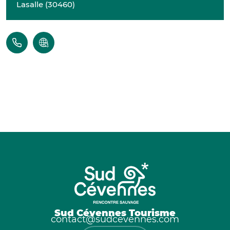
Lasalle
(
30460
)
Sud Cévennes Tourisme
contact@sudcevennes.com