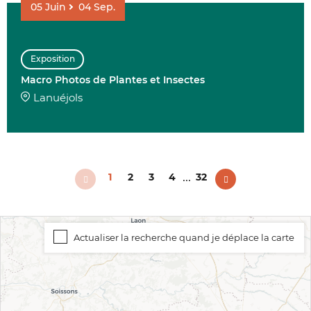
05
Juin
04
Sep.
Exposition
Macro Photos de Plantes et Insectes
Lanuéjols
...
1
2
3
4
32
Actualiser la recherche quand je déplace la carte