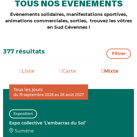
TOUS NOS ÉVÈNEMENTS
Évènements solidaires, manifestations sportives,
animations commerciales, sorties, trouvez les vôtres
en Sud Cévennes !
377 résultats
Filtrer
Liste
Carte
Mixte
Tous les jours
du 19 septembre 2026 au 28 août 2027
Exposition
Expo collective ‘L’embarras du Soi’
Sumène