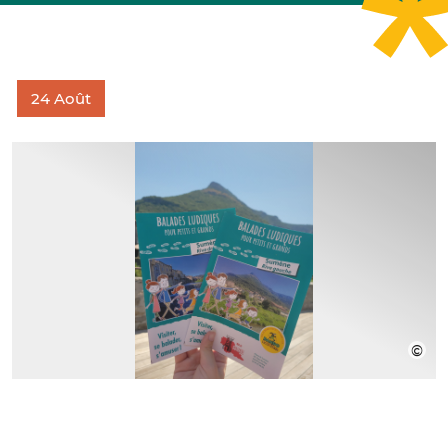
24
Août