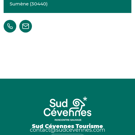
Sumène
(
30440
)
Sud Cévennes Tourisme
contact@sudcevennes.com