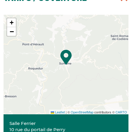
+
−
Leaflet
|
©
OpenStreetMap
contributors ©
CARTO
Salle Ferrier
10 rue du portail de Perry