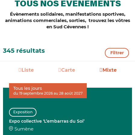
TOUS NOS ÉVÈNEMENTS
Évènements solidaires, manifestations sportives,
animations commerciales, sorties, trouvez les vôtres
en Sud Cévennes !
345 résultats
Filtrer
Liste
Carte
Mixte
Tous les jours
du 19 septembre 2026 au 28 août 2027
Exposition
Expo collective ‘L’embarras du Soi’
Sumène