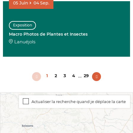
05
Juin
04
Sep.
Exposition
Macro Photos de Plantes et Insectes
Lanuéjols
...
1
2
3
4
29
Actualiser la recherche quand je déplace la carte