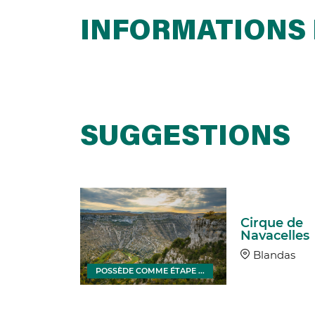
INFORMATIONS 
SUGGESTIONS
ce de
isme
Cirque de
Navacelles
nnes -
au du
Blandas
n
POSSÈDE COMME ÉTAPE ...
Vigan