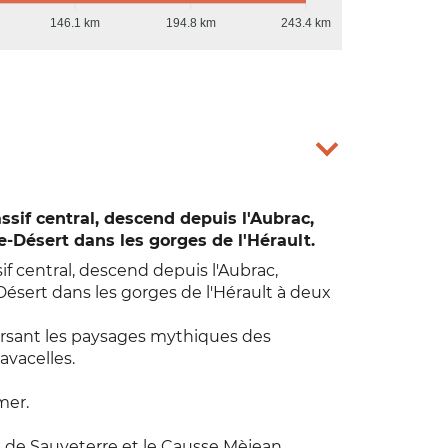
146.1 km
194.8 km
243.4 km
sif central, descend depuis l'Aubrac,
e-Désert dans les gorges de l'Hérault.
f central, descend depuis l'Aubrac,
Désert dans les gorges de l'Hérault à deux
versant les paysages mythiques des
vacelles.
mer.
se de Sauveterre et le Causse Mèjean.