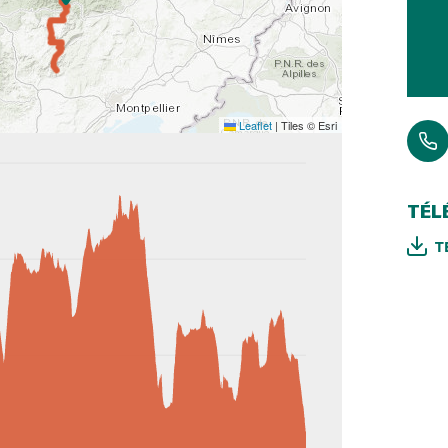
Leaflet
|
Tiles © Esri
TÉL
T