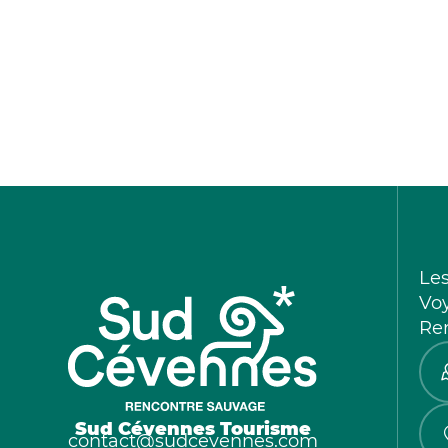
Le
Vo
Re
Sud Cévennes Tourisme
contact@sudcevennes.com