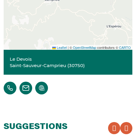
Leaflet
|
©
OpenStreetMap
contributors ©
CARTO
Le Devois
Saint-Sauveur-Camprieu
(
30750
)
SUGGESTIONS