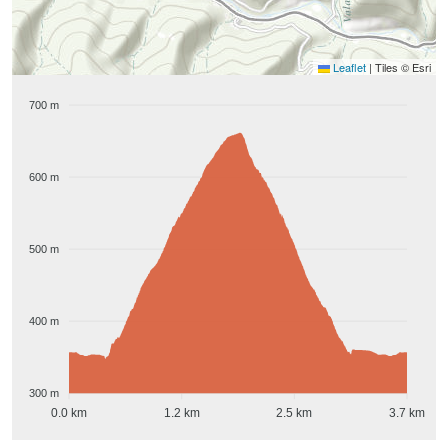
Leaflet
|
Tiles © Esri
700 m
600 m
500 m
400 m
300 m
0.0 km
1.2 km
2.5 km
3.7 km