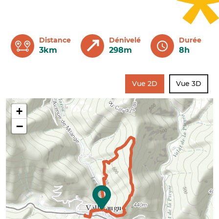
Distance
Dénivelé
Durée
3km
298m
8h
Vue 2D
Vue 3D
+
−