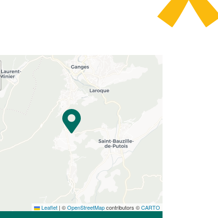
Leaflet
|
©
OpenStreetMap
contributors ©
CARTO