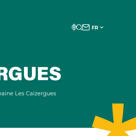
FR
ERGUES
aine Les Caizergues