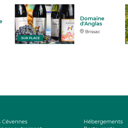
Domaine
e
d'Anglas
Brissac
SUR PLACE
s Cévennes
Hébergements