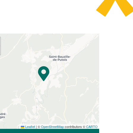
Leaflet
|
©
OpenStreetMap
contributors ©
CARTO