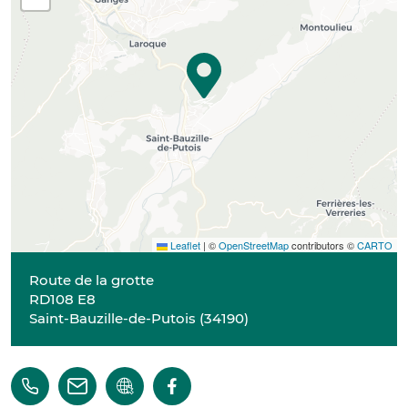
Leaflet
|
©
OpenStreetMap
contributors ©
CARTO
Route de la grotte
RD108 E8
Saint-Bauzille-de-Putois
(
34190
)