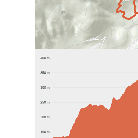
400 m
350 m
300 m
250 m
200 m
150 m