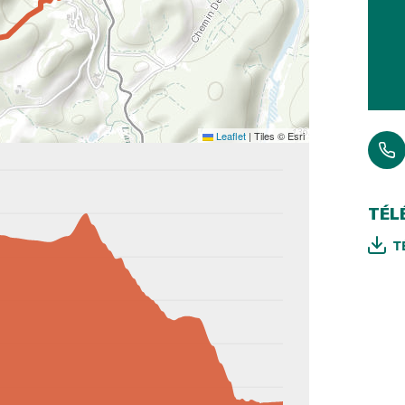
Leaflet
|
Tiles © Esri
TÉL
T