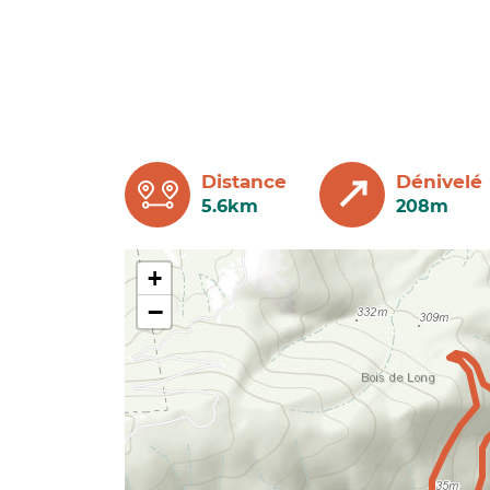
Distance
Dénivelé
5.6km
208m
+
−