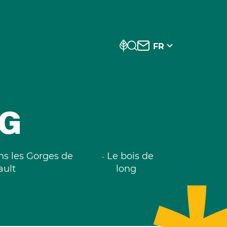
FR
NG
ans les Gorges de
Le bois de
ault
long