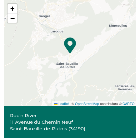
+
−
Leaflet
|
©
OpenStreetMap
contributors ©
CARTO
Roc'n River
11 Avenue du Chemin Neuf
Saint-Bauzille-de-Putois
(
34190
)