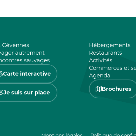
s Cévennes
Hébergements
yager autrement
Restaurants
ncontres sauvages
Activités
Commerces et se
Carte interactive
Agenda
Brochures
Je suis sur place
Mentions légales
Politique de confid