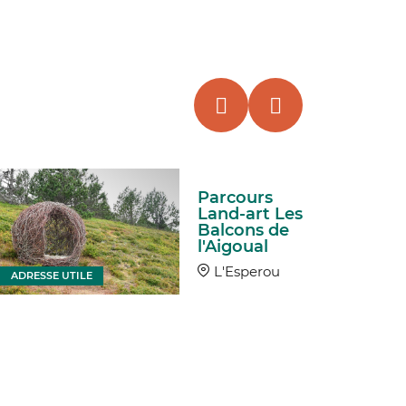
Parcours
Land-art Les
Balcons de
l'Aigoual
L'Esperou
ADRESSE UTILE
ADRESSE