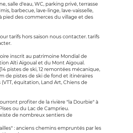
ine, salle d'eau, WC, parking privé, terrasse
, barbecue, lave-linge, lave-vaisselle,
s à pied des commerces du village et des
pour tarifs hors saison nous contacter. tarifs
cter.
oire inscrit au patrimoine Mondial de
tion Alti Aigoual et du Mont Aigoual.
n (14 pistes de ski, 12 remontées mécanique,
m de pistes de ski de fond et itinéraires
es (VTT, équitation, Land Art, Chiens de
ront profiter de la rivière "la Dourbie" à
Pises ou du Lac de Camprieu.
 existe de nombreux sentiers de
ailles" : anciens chemins empruntés par les