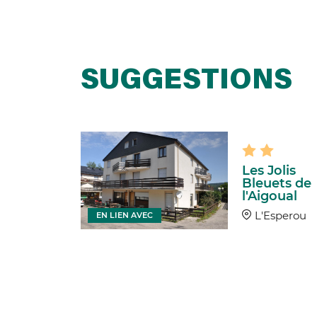
SUGGESTIONS
s des
Les Jolis
seurs
Bleuets de
l'Aigoual
sperou
L'Esperou
EN LIEN AVEC