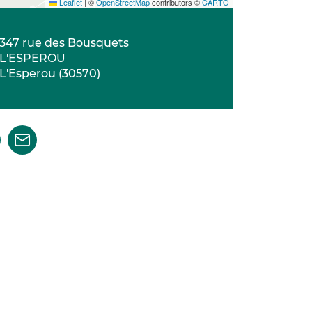
Leaflet
|
©
OpenStreetMap
contributors ©
CARTO
347 rue des Bousquets
L'ESPEROU
L'Esperou
(
30570
)