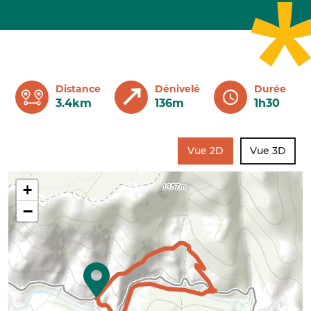
Distance
Dénivelé
Durée
3.4km
136m
1h30
Vue 2D
Vue 3D
+
−