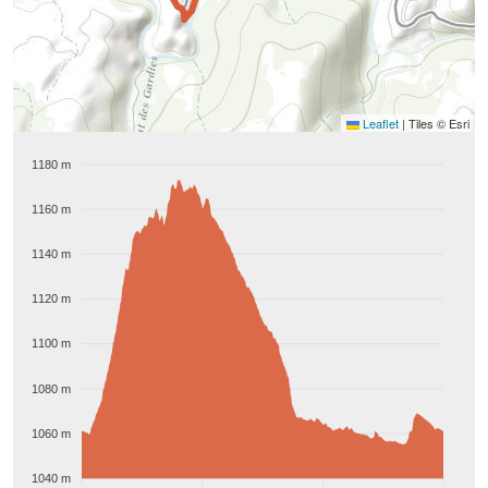
Leaflet
|
Tiles © Esri
1180 m
1160 m
1140 m
1120 m
1100 m
1080 m
1060 m
1040 m