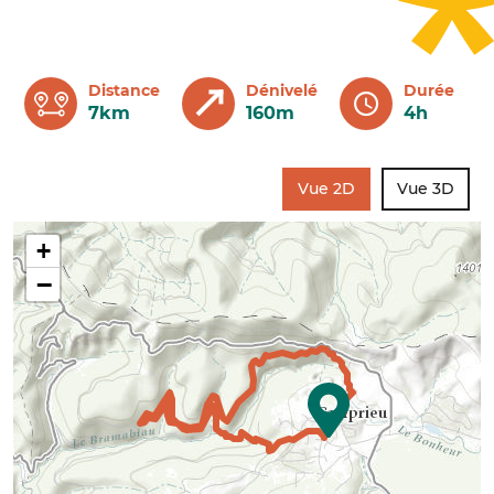
Distance
Dénivelé
Durée
7km
160m
4h
Vue 2D
Vue 3D
+
−