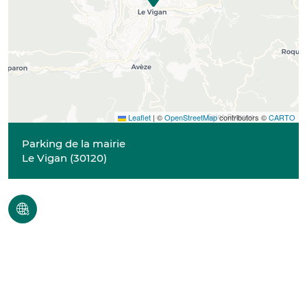
Leaflet
|
©
OpenStreetMap
contributors ©
CARTO
Parking de la mairie
Le Vigan
(
30120
)