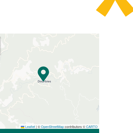
Leaflet
|
©
OpenStreetMap
contributors ©
CARTO