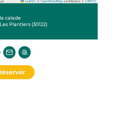
Leaflet
|
©
OpenStreetMap
contributors ©
CARTO
la calade
Les Plantiers
(
30122
)
Réserver