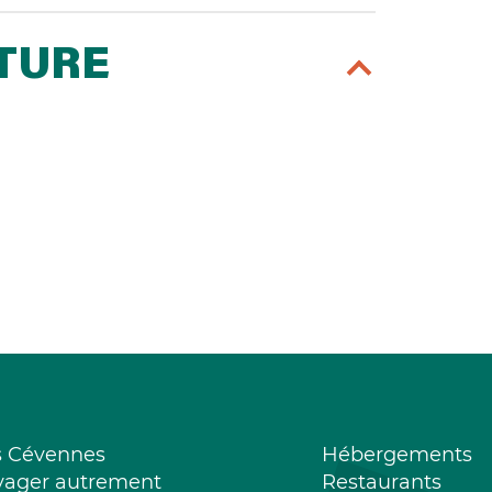
RTURE
s Cévennes
Hébergements
yager autrement
Restaurants