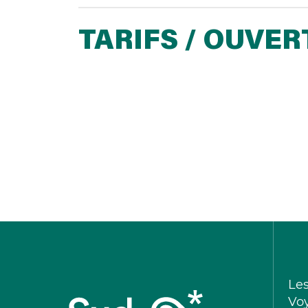
TARIFS / OUVE
Le
Vo