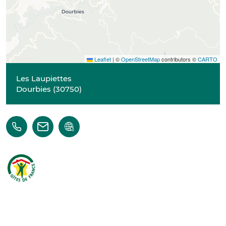
Leaflet
|
©
OpenStreetMap
contributors ©
CARTO
Les Laupiettes
Dourbies
(
30750
)