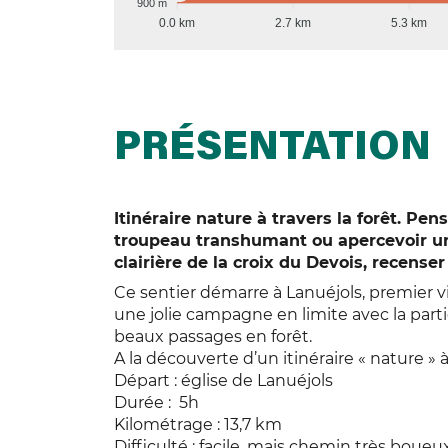
900 m
0.0 km
2.7 km
5.3 km
PRÉSENTATION
Itinéraire nature à travers la forêt. Pen
troupeau transhumant ou apercevoir un 
clairière de la croix du Devois, recenser
Ce sentier démarre à Lanuéjols, premier vi
une jolie campagne en limite avec la parti
beaux passages en forêt.
A la découverte d’un itinéraire « nature » à 
Départ : église de Lanuéjols
Durée : 5h
Kilométrage : 13,7 km
Difficulté : facile, mais chemin très boueux