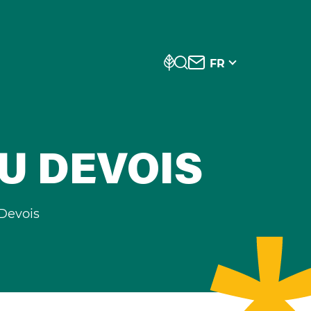
FR
DU DEVOIS
 Devois