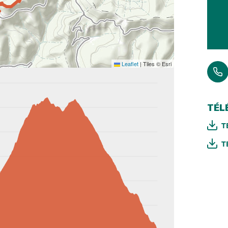
Leaflet
|
Tiles © Esri
TÉL
T
T