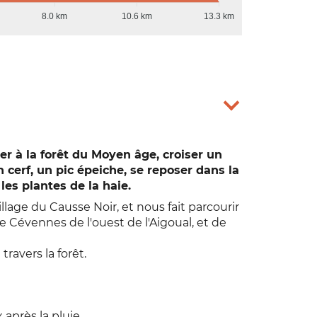
8.0 km
10.6 km
13.3 km
ser à la forêt du Moyen âge, croiser un
cerf, un pic épeiche, se reposer dans la
 les plantes de la haie.
llage du Causse Noir, et nous fait parcourir
e Cévennes de l'ouest de l'Aigoual, et de
travers la forêt.
 après la pluie