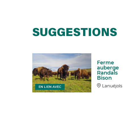
SUGGESTIONS
messe
Ferme
écoles
auberge
rèves et
Randals
éjols
Bison
uéjols
Lanuéjols
EN LIEN AVEC