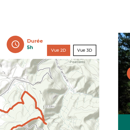
Durée
5h
Vue 2D
Vue 3D