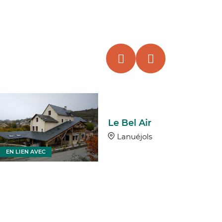
Le Bel Air
Lanuéjols
EN LIEN AVEC
EN LIEN