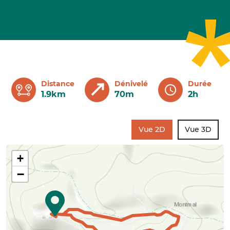
Distance
Dénivelé
Durée
1.9km
70m
2h
Vue 2D
Vue 3D
+
−