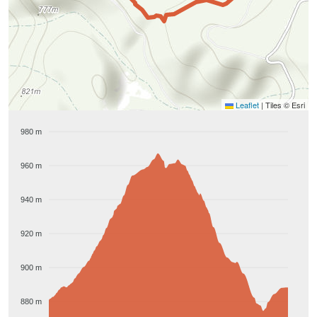
Leaflet
|
Tiles © Esri
980 m
960 m
940 m
920 m
900 m
880 m