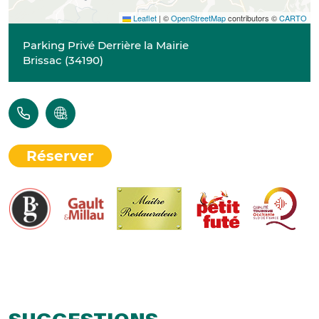
Leaflet
|
©
OpenStreetMap
contributors ©
CARTO
Parking Privé Derrière la Mairie
Brissac
(
34190
)
Réserver