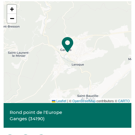
+
−
Leaflet
|
©
OpenStreetMap
contributors ©
CARTO
Rond point de l'Europe
Ganges
(
34190
)