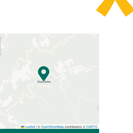
Leaflet
|
©
OpenStreetMap
contributors ©
CARTO