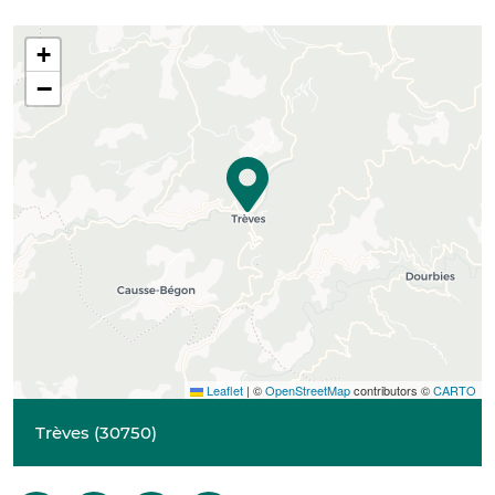
+
−
Leaflet
|
©
OpenStreetMap
contributors ©
CARTO
Trèves
(
30750
)