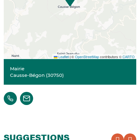
Leaflet
|
©
OpenStreetMap
contributors ©
CARTO
Mairie
Causse-Bégon
(
30750
)
SUGGESTIONS