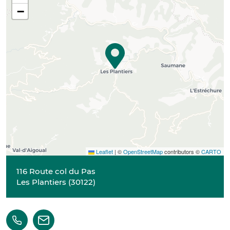
−
Leaflet
|
©
OpenStreetMap
contributors ©
CARTO
116 Route col du Pas
Les Plantiers
(
30122
)