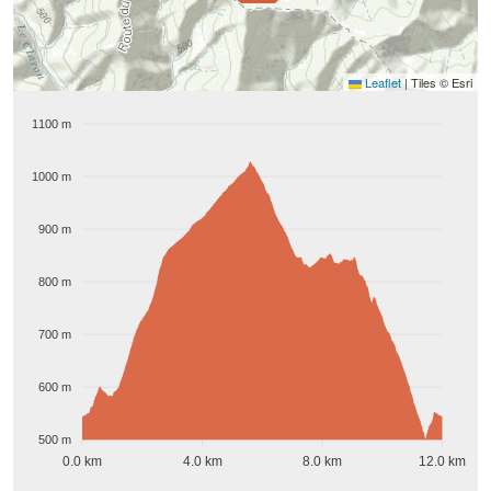
Leaflet
|
Tiles © Esri
1100 m
1000 m
900 m
800 m
700 m
600 m
500 m
0.0 km
4.0 km
8.0 km
12.0 km