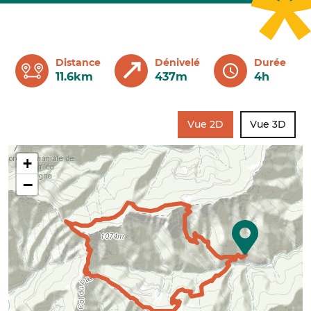
Distance
Dénivelé
Durée
11.6km
437m
4h
Vue 2D
Vue 3D
+
−