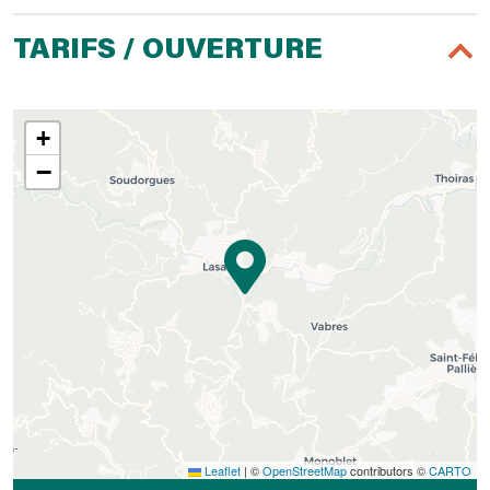
TARIFS / OUVERTURE
+
−
Leaflet
|
©
OpenStreetMap
contributors ©
CARTO