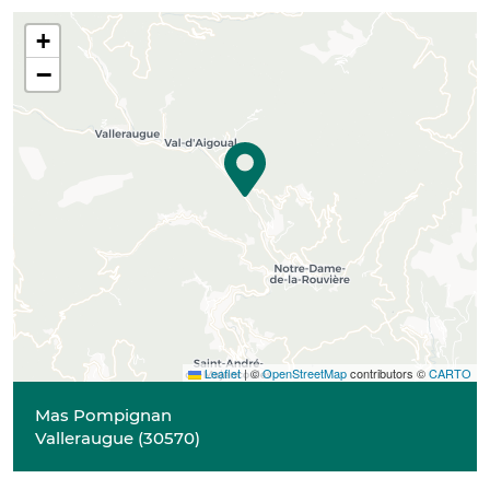
+
−
Leaflet
|
©
OpenStreetMap
contributors ©
CARTO
Mas Pompignan
Valleraugue
(
30570
)