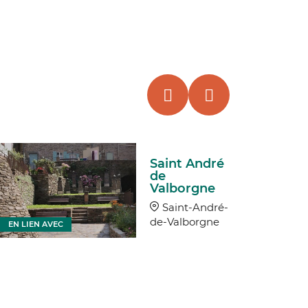
Saint André
de
Valborgne
Saint-André-
de-Valborgne
EN LIEN AVEC
EN LIEN