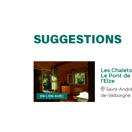
SUGGESTIONS
le Dos
Les Chalets
ageas -
Le Pont de
 Jours
l'Elze
nt-André-
Saint-André
lborgne
de-Valborgne
EN LIEN AVEC