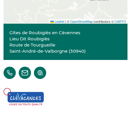
Leaflet
|
©
OpenStreetMap
contributors ©
CARTO
Gîtes de Roubigiès en Cévennes
Lieu Dit Roubigiès
Route de Tourgueille
Saint-André-de-Valborgne
(
30940
)