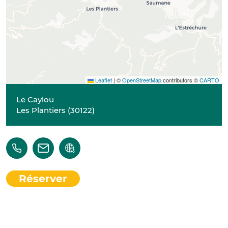
Leaflet
|
©
OpenStreetMap
contributors ©
CARTO
Le Caylou
Les Plantiers
(
30122
)
Réserver