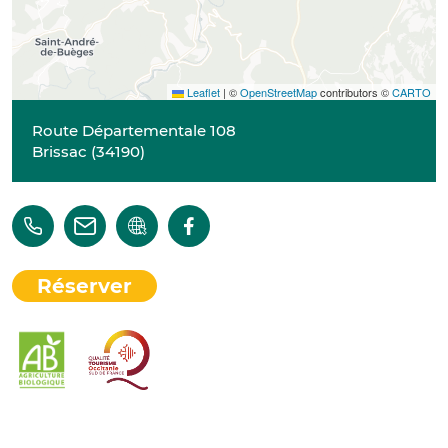
Leaflet
|
©
OpenStreetMap
contributors ©
CARTO
Route Départementale 108
Brissac
(
34190
)
Réserver